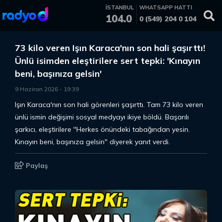
İSTANBUL
WHATSAPP HATTI
104.0
0 (549) 204 0 104
73 kilo veren Işın Karaca'nın son hali şaşırttı!
Ünlü isimden eleştirilere sert tepki: 'Kınayın
beni, başınıza gelsin'
9 Haziran 2026
-
19
:
39
Işın Karaca'nın son hali görenleri şaşırttı. Tam 73 kilo veren
ünlü ismin değişimi sosyal medyayı ikiye böldü. Başarılı
şarkıcı, eleştirilere ''Herkes önündeki tabağından yesin.
Kınayın beni, başınıza gelsin'' diyerek yanıt verdi.
Paylaş