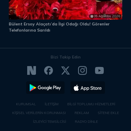
05 Ağustos 2026
Bülent Ersoy Alaçatı’da İlgi Odağı Oldu! Görenler
M
Telefonlarına Sarıldı
S
Bizi Takip Edin
KURUMSAL
İLETİŞİM
BİLGİ TOPLUMU HİZMETLERİ
KİŞİSEL VERİLERİN KORUNMASI
REKLAM
SİTENE EKLE
İZLEYİCİ TEMSİLCİSİ
RADYO DİNLE