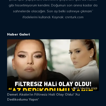
gibi hissetmiyorum kendimi. Doğumun son anına kadar da
sahnelerde olacağım. Son ay belki sahneye çıkmam”
ifadelerini kullandı. Kaynak: cnnturk.com
Haber Galeri
07 Ağustos 2026
Demet Akalın'ın Filtresiz Hali Olay Oldu! 'Az
D
Dedikodumu Yapın'