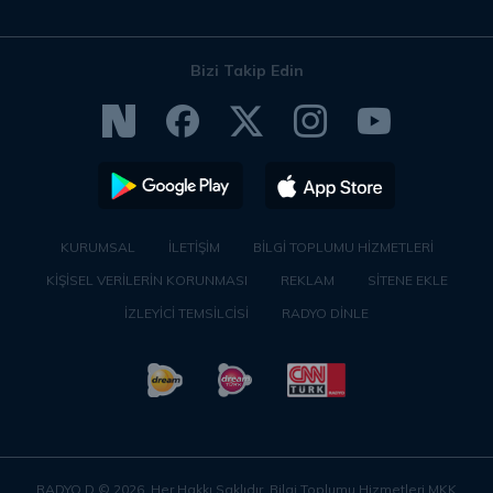
Bizi Takip Edin
KURUMSAL
İLETİŞİM
BİLGİ TOPLUMU HİZMETLERİ
KİŞİSEL VERİLERİN KORUNMASI
REKLAM
SİTENE EKLE
İZLEYİCİ TEMSİLCİSİ
RADYO DİNLE
RADYO D ©
2026
. Her Hakkı Saklıdır. Bilgi Toplumu Hizmetleri MKK