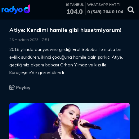
İSTANBUL
WHATSAPP HATTI
104.0
0 (549) 204 0 104
Atiye: Kendimi hamile gibi hissetmiyorum!
26 Haziran 2023
-
7
:
51
2018 yılında dünyeevine girdiği Erol Sebebci ile mutlu bir
evlilik sürdüren, ikinci çocuğuna hamile oaln şarkıcı Atiye,
geçtiğimiz akşam babası Orhan Yılmaz ve kızı ile
Kuruçeşme’de görüntülendi.
Paylaş