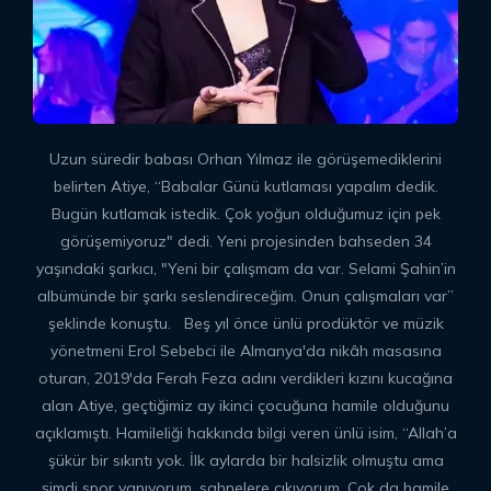
Uzun süredir babası Orhan Yılmaz ile görüşemediklerini
belirten Atiye, “Babalar Günü kutlaması yapalım dedik.
Bugün kutlamak istedik. Çok yoğun olduğumuz için pek
görüşemiyoruz" dedi. Yeni projesinden bahseden 34
yaşındaki şarkıcı, "Yeni bir çalışmam da var. Selami Şahin’in
albümünde bir şarkı seslendireceğim. Onun çalışmaları var”
şeklinde konuştu. Beş yıl önce ünlü prodüktör ve müzik
yönetmeni Erol Sebebci ile Almanya'da nikâh masasına
oturan, 2019'da Ferah Feza adını verdikleri kızını kucağına
alan Atiye, geçtiğimiz ay ikinci çocuğuna hamile olduğunu
açıklamıştı. Hamileliği hakkında bilgi veren ünlü isim, “Allah’a
şükür bir sıkıntı yok. İlk aylarda bir halsizlik olmuştu ama
şimdi spor yapıyorum, sahnelere çıkıyorum. Çok da hamile