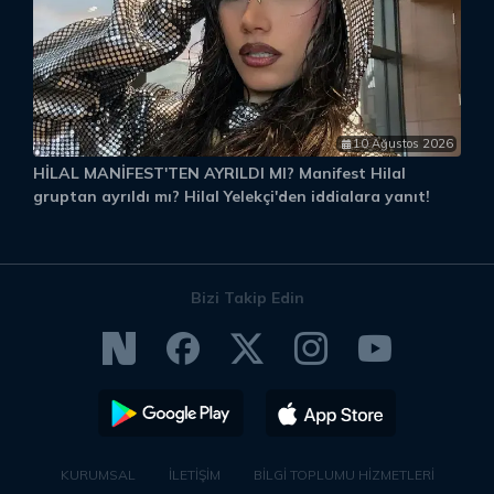
10 Ağustos 2026
HİLAL MANİFEST'TEN AYRILDI MI? Manifest Hilal
S
gruptan ayrıldı mı? Hilal Yelekçi'den iddialara yanıt!
K
Bizi Takip Edin
KURUMSAL
İLETİŞİM
BİLGİ TOPLUMU HİZMETLERİ