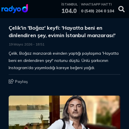
İSTANBUL
WHATSAPP HATTI
104.0
0 (549) 204 0 104
Çelik'in 'Boğaz' keyfi: 'Hayatta beni en
dinlendiren şey, evimin İstanbul manzarası!'
19 Mayıs 2026
-
18
:
51
Çelik, Boğaz manzaralı evinden yaptığı paylaşıma 'Hayatta
beni en dinlendiren şey!' notunu düştü. Ünlü şarkıcının
Instagram’da yayımladığı kareye beğeni yağdı.
Paylaş