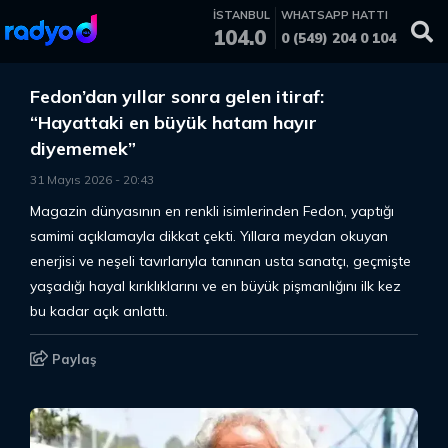
İSTANBUL
WHATSAPP HATTI
104.0
0 (549) 204 0 104
Fedon’dan yıllar sonra gelen itiraf:
“Hayattaki en büyük hatam hayır
diyememek”
31 Mayıs 2026
-
20
:
43
Magazin dünyasının en renkli isimlerinden Fedon, yaptığı
samimi açıklamayla dikkat çekti. Yıllara meydan okuyan
enerjisi ve neşeli tavırlarıyla tanınan usta sanatçı, geçmişte
yaşadığı hayal kırıklıklarını ve en büyük pişmanlığını ilk kez
bu kadar açık anlattı.
Paylaş