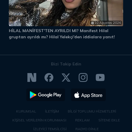
10 Ağustos 2026
HİLAL MANİFEST'TEN AYRILDI MI? Manifest Hilal
S
gruptan ayrıldı mı? Hilal Yelekçi'den iddialara yanıt!
K
Bizi Takip Edin
KURUMSAL
İLETİŞİM
BİLGİ TOPLUMU HİZMETLERİ
KİŞİSEL VERİLERİN KORUNMASI
REKLAM
SİTENE EKLE
İZLEYİCİ TEMSİLCİSİ
RADYO DİNLE