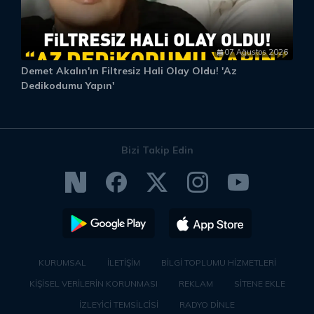
07 Ağustos 2026
Demet Akalın'ın Filtresiz Hali Olay Oldu! 'Az
D
Dedikodumu Yapın'
Bizi Takip Edin
KURUMSAL
İLETİŞİM
BİLGİ TOPLUMU HİZMETLERİ
KİŞİSEL VERİLERİN KORUNMASI
REKLAM
SİTENE EKLE
İZLEYİCİ TEMSİLCİSİ
RADYO DİNLE