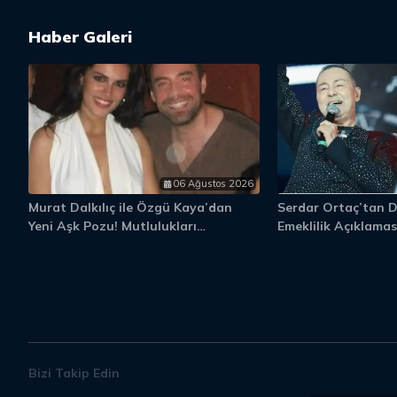
Haber Galeri
06 Ağustos 2026
Murat Dalkılıç ile Özgü Kaya’dan
Serdar Ortaç’tan 
Yeni Aşk Pozu! Mutlulukları
Emeklilik Açıklaması
Gözlerinden Okundu
Gelmezse Bırakırım
Bizi Takip Edin