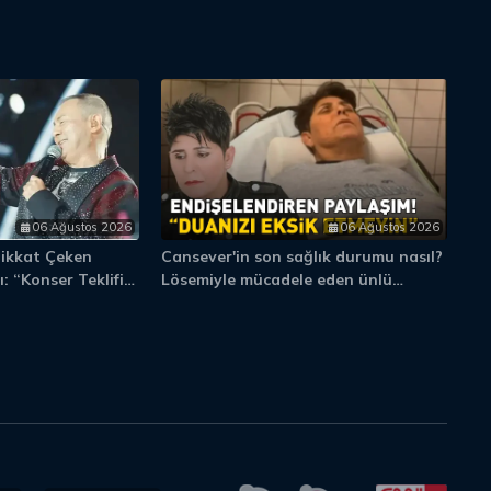
06 Ağustos 2026
06 Ağustos 2026
Dikkat Çeken
Cansever'in son sağlık durumu nasıl?
Aj
: “Konser Teklifi
Lösemiyle mücadele eden ünlü
Fe
”
şarkıcıdan haber var! 'Duanızı eksik
Şa
etmeyin'