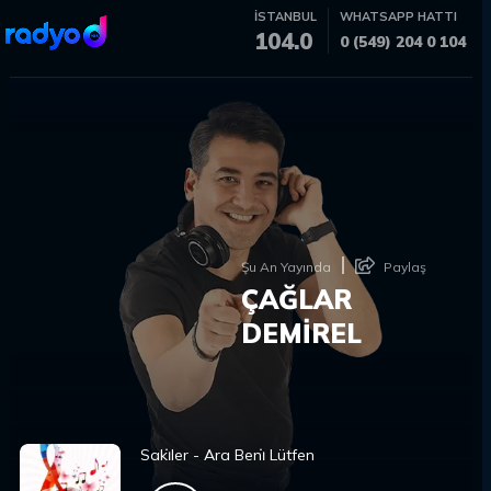
İSTANBUL
WHATSAPP HATTI
104.0
0 (549) 204 0 104
Şu An Yayında
Paylaş
ÇAĞLAR
DEMİREL
Saki̇ler - Ara Beni̇ Lütfen