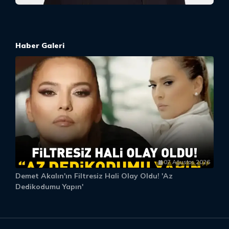
Haber Galeri
07 Ağustos 2026
Demet Akalın'ın Filtresiz Hali Olay Oldu! 'Az
D
Dedikodumu Yapın'