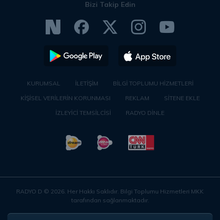
Bizi Takip Edin
KURUMSAL
İLETİŞİM
BİLGİ TOPLUMU HİZMETLERİ
KİŞİSEL VERİLERİN KORUNMASI
REKLAM
SİTENE EKLE
İZLEYİCİ TEMSİLCİSİ
RADYO DİNLE
RADYO D ©
2026
. Her Hakkı Saklıdır. Bilgi Toplumu Hizmetleri MKK
tarafından sağlanmaktadır.