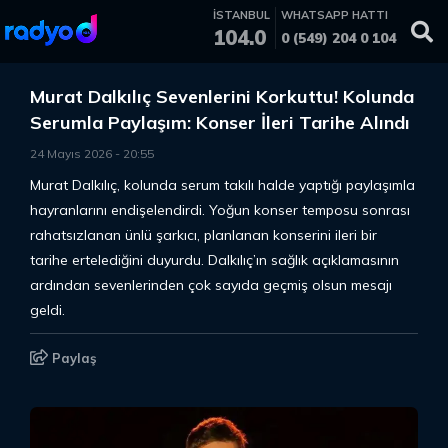
İSTANBUL
WHATSAPP HATTI
104.0
0 (549) 204 0 104
Murat Dalkılıç Sevenlerini Korkuttu! Kolunda
Serumla Paylaşım: Konser İleri Tarihe Alındı
24 Mayıs 2026
-
20
:
55
Murat Dalkılıç, kolunda serum takılı halde yaptığı paylaşımla
hayranlarını endişelendirdi. Yoğun konser temposu sonrası
rahatsızlanan ünlü şarkıcı, planlanan konserini ileri bir
tarihe ertelediğini duyurdu. Dalkılıç’ın sağlık açıklamasının
ardından sevenlerinden çok sayıda geçmiş olsun mesajı
geldi.
Paylaş