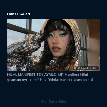
Haber Galeri
10 Ağustos 2026
HİLAL MANİFEST'TEN AYRILDI MI? Manifest Hilal
S
gruptan ayrıldı mı? Hilal Yelekçi'den iddialara yanıt!
K
Bizi Takip Edin