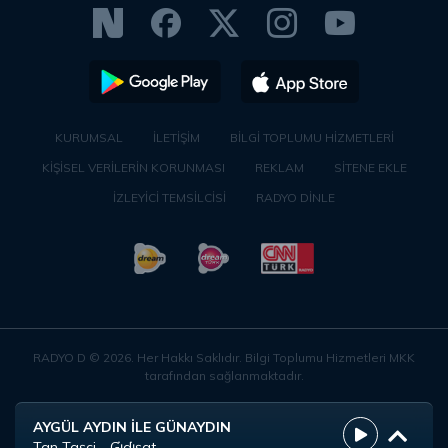
KURUMSAL
İLETİŞİM
BİLGİ TOPLUMU HİZMETLERİ
KİŞİSEL VERİLERİN KORUNMASI
REKLAM
SİTENE EKLE
İZLEYİCİ TEMSİLCİSİ
RADYO DİNLE
RADYO D ©
2026
. Her Hakkı Saklıdır. Bilgi Toplumu Hizmetleri MKK
tarafından sağlanmaktadır.
AYGÜL AYDIN İLE GÜNAYDIN
Tan Taşçi - Gi̇di̇şat