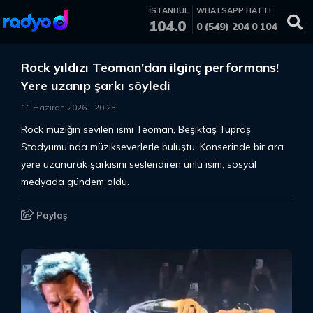
İSTANBUL
WHATSAPP HATTI
104.0
0 (549) 204 0 104
Rock yıldızı Teoman'dan ilginç performans!
Yere uzanıp şarkı söyledi
11 Haziran 2026
-
20
:
23
Rock müziğin sevilen ismi Teoman, Beşiktaş Tüpraş
Stadyumu'nda müzikseverlerle buluştu. Konserinde bir ara
yere uzanarak şarkısını seslendiren ünlü isim, sosyal
medyada gündem oldu.
Paylaş