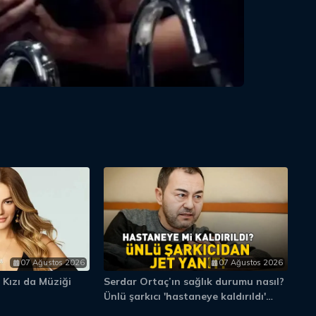
07 Ağustos 2026
07 Ağustos 2026
 Kızı da Müziği
Serdar Ortaç’ın sağlık durumu nasıl?
Ec
Ünlü şarkıcı 'hastaneye kaldırıldı'
ha
iddiasına bakın ne yanıt verdi...