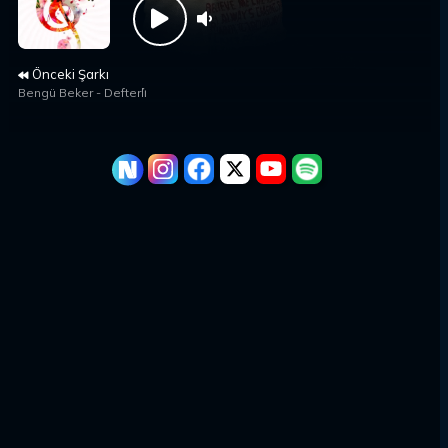
Önceki Şarkı
Bengü Beker
-
Defterli̇