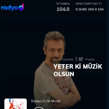
İSTANBUL
WHATSAPP HATTI
104.0
0 (549) 204 0 104
Şu An Yayında
Paylaş
YETER Kİ MÜZİK
OLSUN
Radyo D Hit Müzik