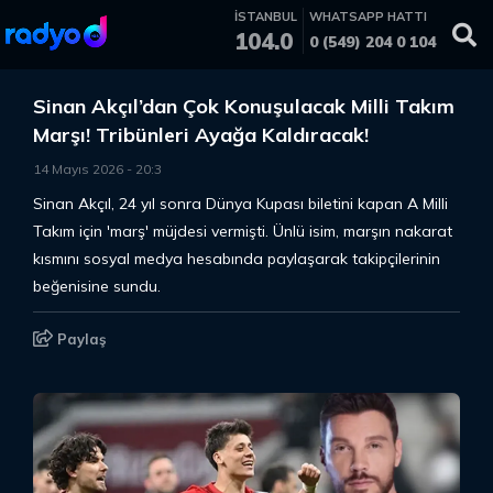
İSTANBUL
WHATSAPP HATTI
104.0
0 (549) 204 0 104
Sinan Akçıl’dan Çok Konuşulacak Milli Takım
Marşı! Tribünleri Ayağa Kaldıracak!
14 Mayıs 2026
-
20
:
3
Sinan Akçıl, 24 yıl sonra Dünya Kupası biletini kapan A Milli
Takım için 'marş' müjdesi vermişti. Ünlü isim, marşın nakarat
kısmını sosyal medya hesabında paylaşarak takipçilerinin
beğenisine sundu.
Paylaş