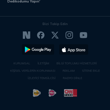
Dedikodumu Yapın'
Bizi Takip Edin
KURUMSAL
İLETİŞİM
BİLGİ TOPLUMU HİZMETLERİ
KİŞİSEL VERİLERİN KORUNMASI
REKLAM
SİTENE EKLE
İZLEYİCİ TEMSİLCİSİ
RADYO DİNLE