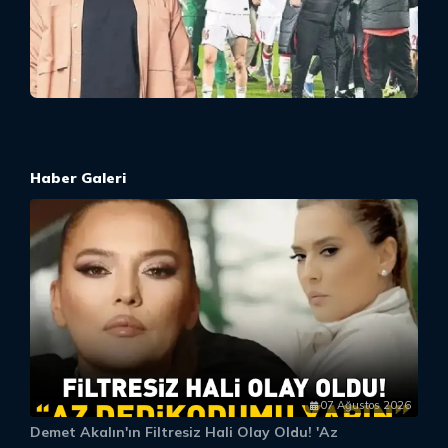
Haber Galeri
07 Ağustos 2026
Demet Akalın'ın Filtresiz Hali Olay Oldu! 'Az
D