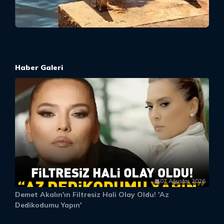
Haber Galeri
07 Ağustos 2026
Demet Akalın'ın Filtresiz Hali Olay Oldu! 'Az
D
Dedikodumu Yapın'