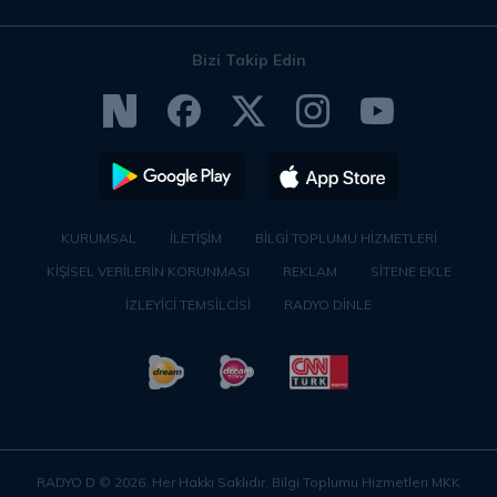
Bizi Takip Edin
KURUMSAL
İLETİŞİM
BİLGİ TOPLUMU HİZMETLERİ
KİŞİSEL VERİLERİN KORUNMASI
REKLAM
SİTENE EKLE
İZLEYİCİ TEMSİLCİSİ
RADYO DİNLE
RADYO D ©
2026
. Her Hakkı Saklıdır. Bilgi Toplumu Hizmetleri MKK