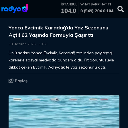
İSTANBUL
WHATSAPP HATTI
104.0
0 (549) 204 0 104
Yonca Evcimik Karadağ’da Yaz Sezonunu
Açtı! 62 Yaşında Formuyla Şaşırttı
18 Haziran 2026
-
10
:
53
Ünlü şarkıcı Yonca Evcimik, Karadağ tatilinden paylaştığı
karelerle sosyal medyada gündem oldu. Fit görüntüsüyle
dikkat çeken Evcimik, Adriyatik’te yaz sezonunu açtı.
Paylaş