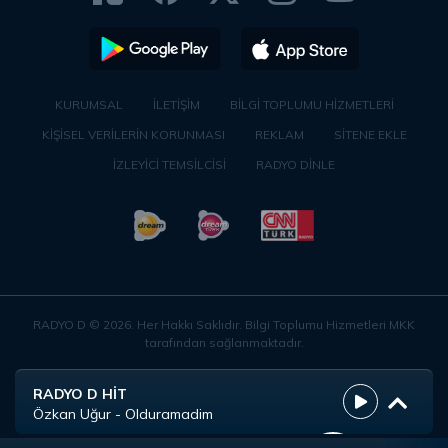
KURUMSAL
İLETİŞİM
BİLGİ TOPLUMU HİZMETLERİ
KİŞİSEL VERİLERİN KORUNMASI
REKLAM
SİTENE EKLE
İZLEYİCİ TEMSİLCİSİ
RADYO DİNLE
RADYO D ©
2026
. Her Hakkı Saklıdır. Bilgi Toplumu Hizmetleri MKK
tarafından sağlanmaktadır.
RADYO D HİT
Özkan Uğur - Olduramadim