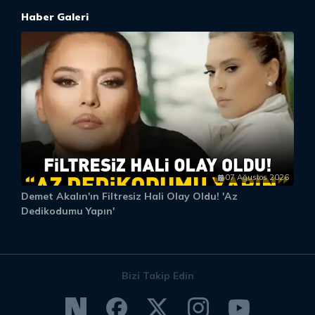
Haber Galeri
07 Ağustos 2026
Demet Akalın'ın Filtresiz Hali Olay Oldu! 'Az
D
Dedikodumu Yapın'
Bizi Takip Edin