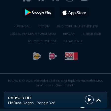
KURUMSAL
İLETİŞİM
BİLGİ TOPLUMU HİZMETLERİ
KİŞİSEL VERİLERİN KORUNMASI
REKLAM
SİTENE EKLE
İZLEYİCİ TEMSİLCİSİ
RADYO DİNLE
RADYO D ©
2026
. Her Hakkı Saklıdır. Bilgi Toplumu Hizmetleri MKK
tarafından sağlanmaktadır.
RADYO D HİT
Eli̇f Buse Doğan - Yangin Yeri̇