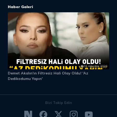
Haber Galeri
07 Ağustos 2026
Demet Akalın'ın Filtresiz Hali Olay Oldu! 'Az
D
Dedikodumu Yapın'
Bizi Takip Edin