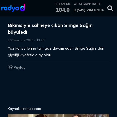
İSTANBUL
WHATSAPP HATTI
104.0
0 (549) 204 0 104
Bikinisiyle sahneye çıkan Simge Sağın
büyüledi
20 Temmuz 2023
-
13
:
28
Yaz konserlerine tam gaz devam eden Simge Sağın, dün
giydiği kıyafetle olay oldu.
Paylaş
Kaynak: cnnturk.com