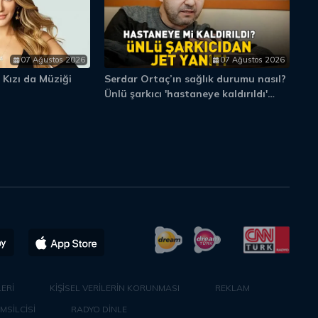
07 Ağustos 2026
07 Ağustos 2026
 Kızı da Müziği
Serdar Ortaç’ın sağlık durumu nasıl?
Ec
Ünlü şarkıcı 'hastaneye kaldırıldı'
ha
iddiasına bakın ne yanıt verdi...
ERİ
KİŞİSEL VERİLERİN KORUNMASI
REKLAM
EMSİLCİSİ
RADYO DİNLE