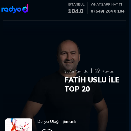
İSTANBUL
WHATSAPP HATTI
104.0
0 (549) 204 0 104
Şu An Yayında
Paylaş
FATİH USLU İLE
TOP 20
Derya Uluğ - Şimarik