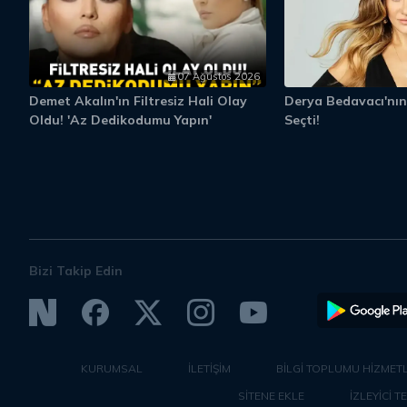
07 Ağustos 2026
Demet Akalın'ın Filtresiz Hali Olay
Derya Bedavacı'nın
Oldu! 'Az Dedikodumu Yapın'
Seçti!
Bizi Takip Edin
KURUMSAL
İLETİŞİM
BİLGİ TOPLUMU HİZMETL
SİTENE EKLE
İZLEYİCİ T