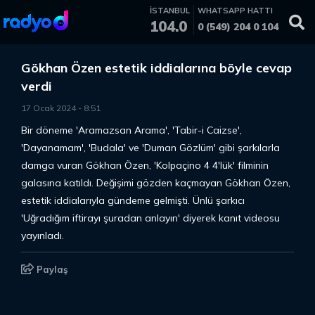
İSTANBUL
WHATSAPP HATTI
104.0
0 (549) 204 0 104
Gökhan Özen estetik iddialarına böyle cevap
verdi
17 Ocak 2024
-
8
:
51
Bir döneme 'Aramazsan Arama', 'Tabir-i Caizse',
'Dayanamam', 'Budala' ve 'Duman Gözlüm' gibi şarkılarla
damga vuran Gökhan Özen, 'Kolpaçino 4 4'lük' filminin
galasına katıldı. Değişimi gözden kaçmayan Gökhan Özen,
estetik iddialarıyla gündeme gelmişti. Ünlü şarkıcı
'Uğradığım iftirayı şuradan anlayın' diyerek kanıt videosu
yayınladı.
Paylaş