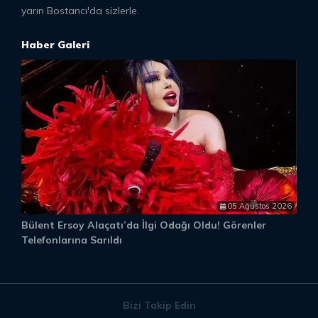
yarın Bostancı'da sizlerle.
Haber Galeri
05 Ağustos 2026
Bülent Ersoy Alaçatı’da İlgi Odağı Oldu! Görenler
M
Telefonlarına Sarıldı
S
Bizi Takip Edin