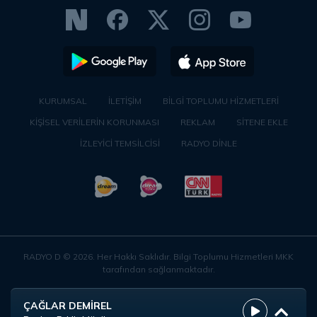
KURUMSAL
İLETİŞİM
BİLGİ TOPLUMU HİZMETLERİ
KİŞİSEL VERİLERİN KORUNMASI
REKLAM
SİTENE EKLE
İZLEYİCİ TEMSİLCİSİ
RADYO DİNLE
RADYO D ©
2026
. Her Hakkı Saklıdır. Bilgi Toplumu Hizmetleri MKK
tarafından sağlanmaktadır.
ÇAĞLAR DEMİREL