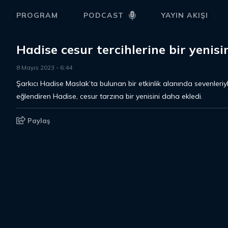
PROGRAM
PODCAST
YAYIN AKIŞI
Hadise cesur tercihlerine bir yenisi
8 Mayıs 2023
-
6
:
44
Şarkıcı Hadise Maslak’ta bulunan bir etkinlik alanında sevenleriyl
eğlendiren Hadise, cesur tarzına bir yenisini daha ekledi.
Paylaş