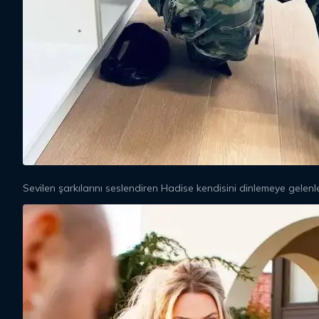
Sevilen şarkılarını seslendiren Hadise kendisini dinlemeye gelenl