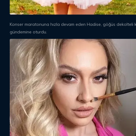
Konser maratonuna hızla devam eden Hadise, göğüs dekolteli kı
gündemine oturdu.