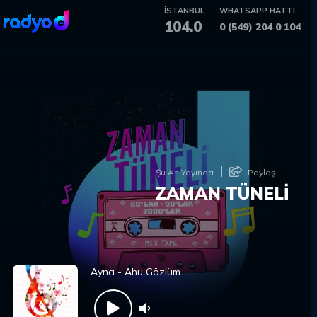
İSTANBUL
WHATSAPP HATTI
104.0
0 (549) 204 0 104
Şu An Yayında
Paylaş
ZAMAN TÜNELİ
Ayna - Ahu Gözlüm