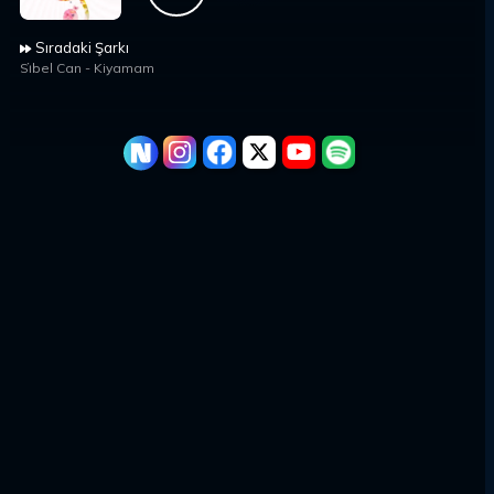
Sıradaki Şarkı
Si̇bel Can
-
Kiyamam