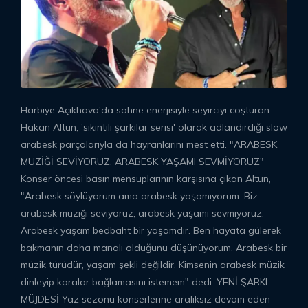
Harbiye Açıkhava'da sahne enerjisiyle seyirciyi coşturan
Hakan Altun, 'sıkıntılı şarkılar serisi' olarak adlandırdığı slow
arabesk parçalarıyla da hayranlarını mest etti. "ARABESK
MÜZİĞİ SEVİYORUZ, ARABESK YAŞAMI SEVMİYORUZ"
Konser öncesi basın mensuplarının karşısına çıkan Altun,
"Arabesk söylüyorum ama arabesk yaşamıyorum. Biz
arabesk müziği seviyoruz, arabesk yaşamı sevmiyoruz.
Arabesk yaşam bedbaht bir yaşamdır. Ben hayata gülerek
bakmanın daha manalı olduğunu düşünüyorum. Arabesk bir
müzik türüdür, yaşam şekli değildir. Kimsenin arabesk müzik
dinleyip karalar bağlamasını istemem" dedi. YENİ ŞARKI
MÜJDESİ Yaz sezonu konserlerine aralıksız devam eden