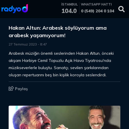
İSTANBUL
WHATSAPP HATTI
104.0
0 (549) 204 0 104
Hakan Altun: Arabesk söylüyorum ama
arabesk yaşamıyorum!
27 Temmuz 2023
-
8
:
47
Arabesk müziğin önemli seslerinden Hakan Altun, önceki
akşam Harbiye Cemil Topuzlu Açık Hava Tiyatrosu'nda
müzikseverlerle buluştu. Sanatçı, sevilen şarkılarından
oluşan repertuarını beş bin kişilik koroyla seslendirdi.
Paylaş