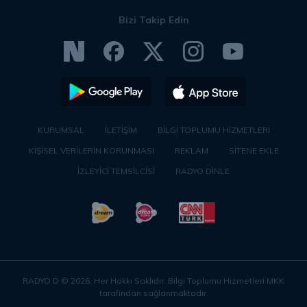
Bizi Takip Edin
KURUMSAL
İLETİŞİM
BİLGİ TOPLUMU HİZMETLERİ
KİŞİSEL VERİLERİN KORUNMASI
REKLAM
SİTENE EKLE
İZLEYİCİ TEMSİLCİSİ
RADYO DİNLE
RADYO D ©
2026
. Her Hakkı Saklıdır. Bilgi Toplumu Hizmetleri MKK
tarafından sağlanmaktadır.