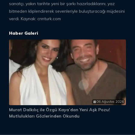
sanatçı, yakın tarihte yeni bir şarkı hazırladıklarını, yaz
bitmeden kliplendirerek sevenleriyle buluşturacağı müjdesini
verdi. Kaynak: cnnturk.com
Haber Galeri
06 Ağustos 2026
Murat Dalkılıç ile Özgü Kaya’dan Yeni Aşk Pozu!
S
Mutlulukları Gözlerinden Okundu
“