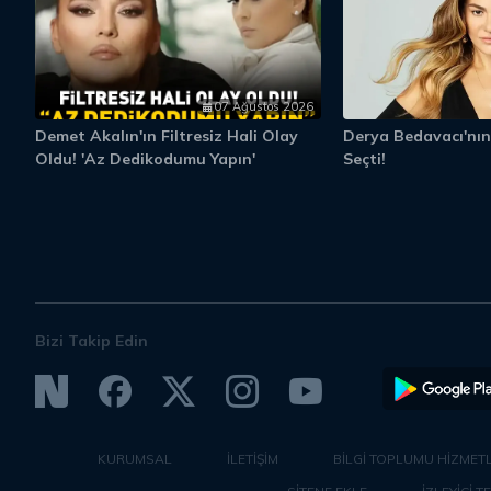
07 Ağustos 2026
Demet Akalın'ın Filtresiz Hali Olay
Derya Bedavacı'nın
Oldu! 'Az Dedikodumu Yapın'
Seçti!
Bizi Takip Edin
KURUMSAL
İLETİŞİM
BİLGİ TOPLUMU HİZMETL