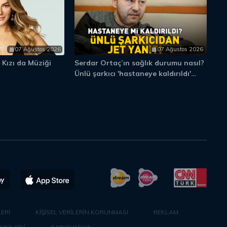
07 Ağustos 2026
07 Ağustos 2026
 Kızı da Müziği
Serdar Ortaç’ın sağlık durumu nasıl?
Ec
Ünlü şarkıcı 'hastaneye kaldırıldı'
ha
iddiasına bakın ne yanıt verdi...
ERİ
KİŞİSEL VERİLERİN KORUNMASI
REKLAM