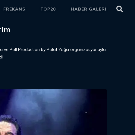
FREKANS
TOP20
HABER GALERİ
ETKİ
rim
 ve Poll Production by Polat Yağcı organizasyonuyla
i.