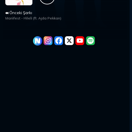
Önceki Şarkı
Mani̇fest
-
Hi̇leli̇ (ft. Ajda Pekkan)