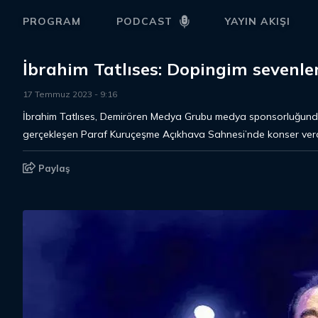
PROGRAM
PODCAST
YAYIN AKIŞI
İbrahim Tatlıses: Dopingim sevenle
17 Temmuz 2023
-
9
:
16
İbrahim Tatlıses, Demirören Medya Grubu medya sponsorluğunda
gerçekleşen Paraf Kuruçeşme Açıkhava Sahnesi’nde konser verd
Paylaş