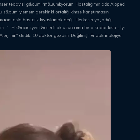
nser tedavisi g&ouml;rm&uuml;yorum. Hastalığımın adı; Alopeci
u s&ouml;ylemem gerekir ki ortalığı kimse karıştırmasın.
macım asla hastalık kıyaslamak değil. Herkesin yaşadığı
am..." "Hik&acirc;yem &ccedil;ok uzun ama bir o kadar kısa... İyi
lerji mi?' dedik, 10 doktor gezdim. Değilmiş! 'Endokrinolojiye