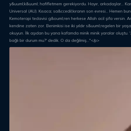
y&uuml;k&uuml; hafifletmem gerekiyordu. Hayır, arkadaşlar... Ka
Universal (AU). Kısaca; sa&ccedil;kıranın son evresi... Hemen bun
Kemoterapi tedavisi g&ouml;ren herkese Allah acil şifa versin. A
kendine zaten zor. Benimkisi ise iki yıldır s&uuml;regelen bir yaş
okuyun. İlk aşıdan bu yana kafamda minik minik yaralar oluştu. 'A
bağlı bir durum mu?' dedik. O da değilmiş..."</p>