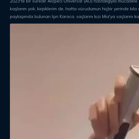
2023'te bir süredir Alopeci Universal (AU) hastalığıyla mücadele
kaşlarım yok, kirpiklerim de, hatta vücudumun hiçbir yerinde kıla dai
paylaşımda bulunan Işın Karaca, saçlarını kızı Mia'ya saçlarını kaz