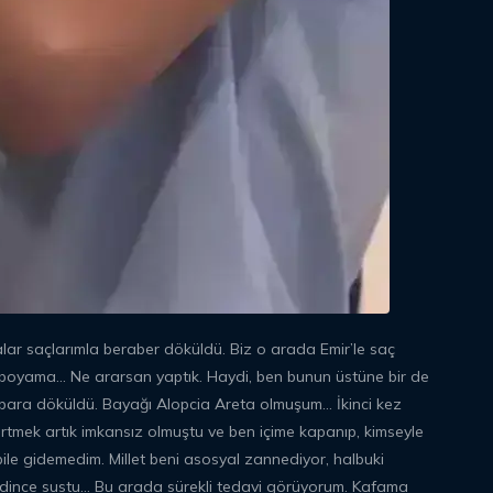
aralar saçlarımla beraber döküldü. Biz o arada Emir’le saç
 boyama... Ne ararsan yaptık. Haydi, ben bunun üstüne bir de
 para döküldü. Bayağı Alopcia Areta olmuşum… İkinci kez
Örtmek artık imkansız olmuştu ve ben içime kapanıp, kimseyle
le gidemedim. Millet beni asosyal zannediyor, halbuki
dince sustu… Bu arada sürekli tedavi görüyorum. Kafama