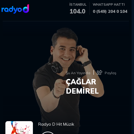
İSTANBUL
WHATSAPP HATTI
104.0
0 (549) 204 0 104
Şu An Yayında
Paylaş
ÇAĞLAR
DEMİREL
Radyo D Hit Müzik