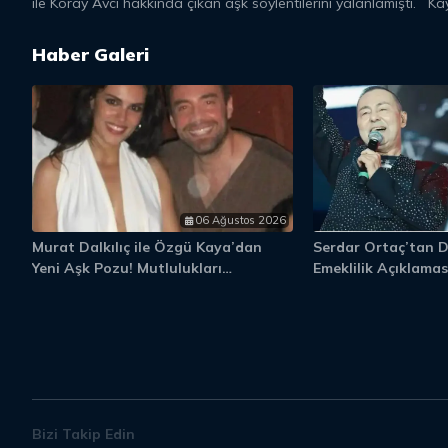
ile Koray Avcı hakkında çıkan aşk söylentilerini yalanlamıştı. K
Haber Galeri
06 Ağustos 2026
Murat Dalkılıç ile Özgü Kaya’dan
Serdar Ortaç’tan 
Yeni Aşk Pozu! Mutlulukları
Emeklilik Açıklaması
Gözlerinden Okundu
Gelmezse Bırakırım
Bizi Takip Edin