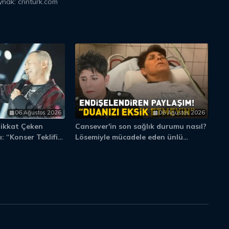
aynak: cnnturk.com
06 Ağustos 2026
06 Ağustos 2026
Dikkat Çeken
Cansever'in son sağlık durumu nasıl?
Aj
: “Konser Teklifi
Lösemiyle mücadele eden ünlü
Fe
”
şarkıcıdan haber var! 'Duanızı eksik
Şa
etmeyin'