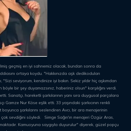
elmiş geçmiş en iyi sahnemiz olacak, bundan sonra da
k iddiasını ortaya koydu. "Hakkınızda aşk dedikoduları
ı, "Sizi seviyorum, kendinize iyi bakın. Sekiz yıldır hiç aşkımdan
yle bir şey duyamazsınız, haberiniz olsun" karşılığını verdi.
tti. Sanatçı, hareketli şarkılarının yanı sıra duygusal parçalara
çı Gamze Nur Köse eşlik etti. 33 yaşındaki şarkıcının renkli
boyunca şarkılarını seslendiren Avcı, bir ara menajerinin
rını çok sevdiğini söyledi. Simge Sağın'ın menajeri Özgür Aras,
maktadır. Kamuoyuna saygıyla duyurulur" diyerek, güzel popçu