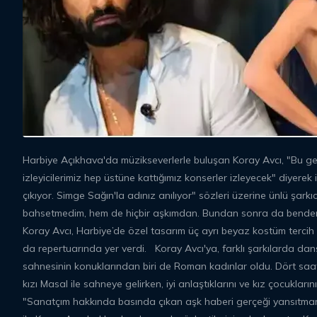
Harbiye Açıkhava'da müzikseverlerle buluşan Koray Avcı, "Bu g
izleyicilerimiz hep üstüne kattığımız konserler izleyecek" diyere
çıkıyor. Simge Sağın'la adınız anılıyor" sözleri üzerine ünlü şarkıc
bahsetmedim, hem de hiçbir aşkımdan. Bundan sonra da benden bö
Koray Avcı, Harbiye’de özel tasarım üç ayrı beyaz kostüm tercih e
da repertuarında yer verdi. Koray Avcı'ya, farklı şarkılarda dans
sahnesinin konuklarından biri de Roman kadınlar oldu. Dört saat 
kızı Masal ile sahneye gelirken, iyi anlaştıklarını ve kız çocukla
"Sanatçım hakkında basında çıkan aşk haberi gerçeği yansıtma