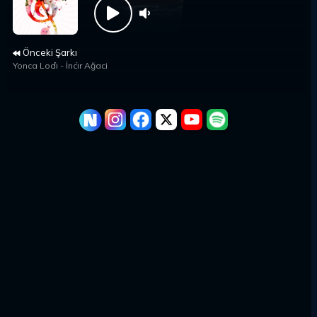
Önceki Şarkı
Yonca Lodi̇
-
İnci̇r Ağaci