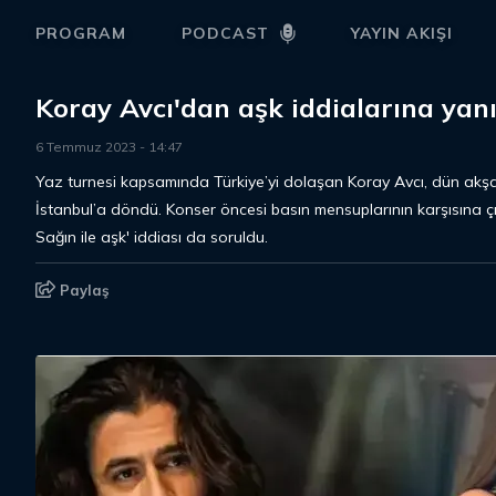
PROGRAM
PODCAST
YAYIN AKIŞI
Koray Avcı'dan aşk iddialarına yan
6 Temmuz 2023
-
14
:
47
Yaz turnesi kapsamında Türkiye’yi dolaşan Koray Avcı, dün akşa
İstanbul’a döndü. Konser öncesi basın mensuplarının karşısına 
Sağın ile aşk' iddiası da soruldu.
Paylaş