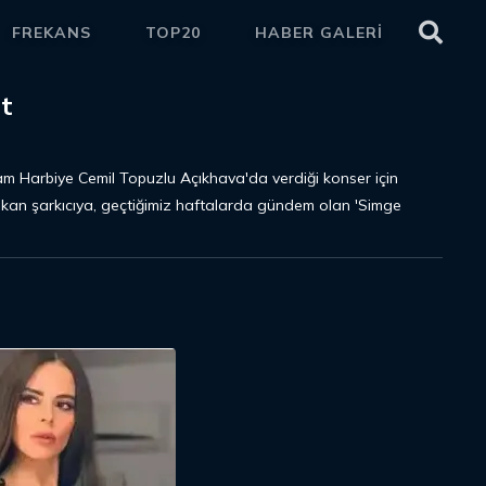
FREKANS
TOP20
HABER GALERİ
ETKİ
ıt
m Harbiye Cemil Topuzlu Açıkhava'da verdiği konser için
çıkan şarkıcıya, geçtiğimiz haftalarda gündem olan 'Simge