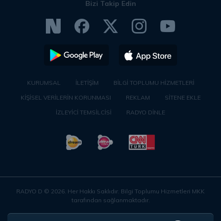
Bizi Takip Edin
KURUMSAL
İLETİŞİM
BİLGİ TOPLUMU HİZMETLERİ
KİŞİSEL VERİLERİN KORUNMASI
REKLAM
SİTENE EKLE
İZLEYİCİ TEMSİLCİSİ
RADYO DİNLE
RADYO D ©
2026
. Her Hakkı Saklıdır. Bilgi Toplumu Hizmetleri MKK
tarafından sağlanmaktadır.