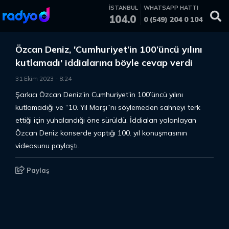
İSTANBUL
WHATSAPP HATTI
104.0
0 (549) 204 0 104
Özcan Deniz, 'Cumhuriyet’in 100’üncü yılını
kutlamadı' iddialarına böyle cevap verdi
31 Ekim 2023
-
8
:
24
Şarkıcı Özcan Deniz’in Cumhuriyet’in 100’üncü yılını
kutlamadığı ve “10. Yıl Marşı”nı söylemeden sahneyi terk
ettiği için yuhalandığı öne sürüldü. İddiaları yalanlayan
Özcan Deniz konserde yaptığı 100. yıl konuşmasının
videosunu paylaştı.
Paylaş