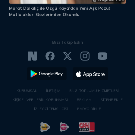
06 Ağustos 2026
Murat Dalkılıç ile Özgü Kaya’dan Yeni Aşk Pozu!
S
Mutlulukları Gözlerinden Okundu
“
Bizi Takip Edin
KURUMSAL
İLETİŞİM
BİLGİ TOPLUMU HİZMETLERİ
KİŞİSEL VERİLERİN KORUNMASI
REKLAM
SİTENE EKLE
İZLEYİCİ TEMSİLCİSİ
RADYO DİNLE