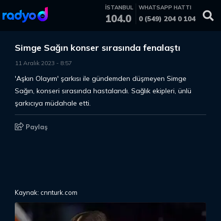
İSTANBUL
WHATSAPP HATTI
104.0
0 (549) 204 0 104
Simge Sağın konser sırasında fenalaştı
11 Aralık 2023
-
8
:
57
'Aşkın Olayım' şarkısı ile gündemden düşmeyen Simge
Sağın, konseri sırasında hastalandı. Sağlık ekipleri, ünlü
şarkıcıya müdahale etti.
Paylaş
Kaynak: cnnturk.com