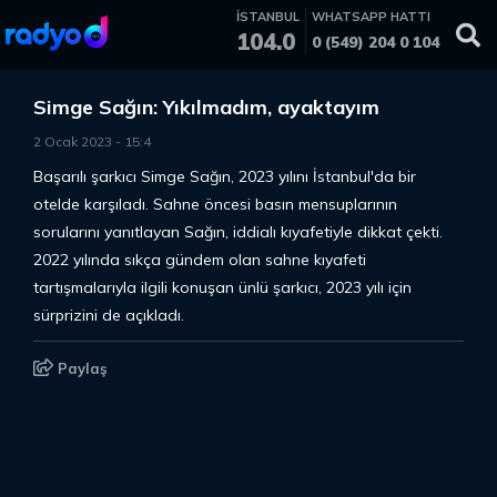
İSTANBUL
WHATSAPP HATTI
104.0
0 (549) 204 0 104
Simge Sağın: Yıkılmadım, ayaktayım
2 Ocak 2023
-
15
:
4
Başarılı şarkıcı Simge Sağın, 2023 yılını İstanbul'da bir
otelde karşıladı. Sahne öncesi basın mensuplarının
sorularını yanıtlayan Sağın, iddialı kıyafetiyle dikkat çekti.
2022 yılında sıkça gündem olan sahne kıyafeti
tartışmalarıyla ilgili konuşan ünlü şarkıcı, 2023 yılı için
sürprizini de açıkladı.
Paylaş