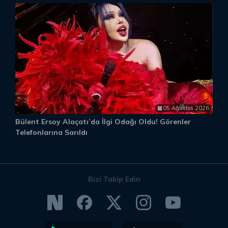
05 Ağustos 2026
Bülent Ersoy Alaçatı’da İlgi Odağı Oldu! Görenler
M
Telefonlarına Sarıldı
S
Bizi Takip Edin