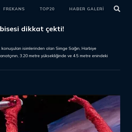
FREKANS
TOP20
HABER GALERİ
ETKİ
isesi dikkat çekti!
 konuşulan isimlerinden olan Simge Sağın, Harbiye
natçının, 3.20 metre yüksekliğinde ve 4.5 metre enindeki