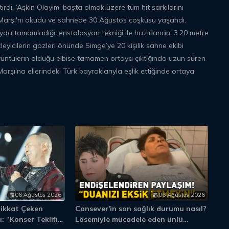
rdi. ‘Aşkın Olayım’ başta olmak üzere tüm hit şarkılarını
l Marşı'nı okudu ve sahnede 30 Ağustos coşkusu yaşandı.
ayda tamamladığı, enstalasyon tekniği ile hazırlanan, 3.20 metre
eyicilerin gözleri önünde Simge’ye 20 kişilik sahne ekibi
örüntülerin olduğu elbise tamamen ortaya çıktığında uzun süren
 Marşı'na ellerindeki Türk bayraklarıyla eşlik ettiğinde ortaya
06 Ağustos 2026
06 Ağustos 2026
Dikkat Çeken
Cansever'in son sağlık durumu nasıl?
Aj
: “Konser Teklifi
Lösemiyle mücadele eden ünlü
Fe