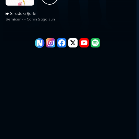
Sıradaki Şarkı
Semi̇cenk
-
Canin Sağolsun