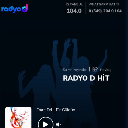
İSTANBUL
WHATSAPP HATTI
104.0
0 (549) 204 0 104
Şu An Yayında
Paylaş
RADYO D HİT
Emre Fel - Bi̇r Güldün