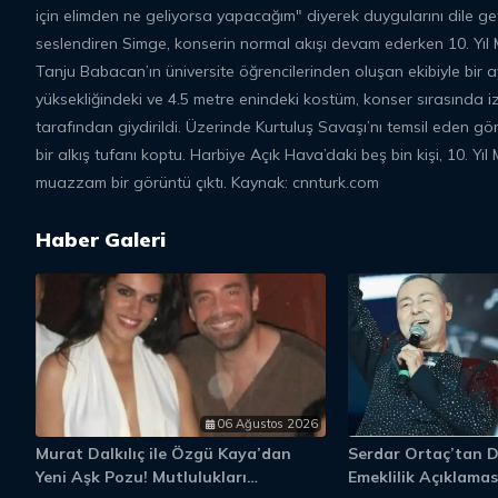
için elimden ne geliyorsa yapacağım" diyerek duygularını dile geti
seslendiren Simge, konserin normal akışı devam ederken 10. Yı
Tanju Babacan’ın üniversite öğrencilerinden oluşan ekibiyle bir 
yüksekliğindeki ve 4.5 metre enindeki kostüm, konser sırasında izl
tarafından giydirildi. Üzerinde Kurtuluş Savaşı’nı temsil eden g
bir alkış tufanı koptu. Harbiye Açık Hava’daki beş bin kişi, 10. Yıl
muazzam bir görüntü çıktı. Kaynak: cnnturk.com
Haber Galeri
06 Ağustos 2026
Murat Dalkılıç ile Özgü Kaya’dan
Serdar Ortaç’tan 
Yeni Aşk Pozu! Mutlulukları
Emeklilik Açıklaması