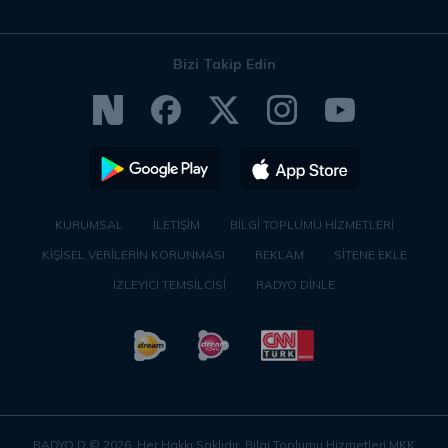
Bizi Takip Edin
KURUMSAL
İLETİŞİM
BİLGİ TOPLUMU HİZMETLERİ
KİŞİSEL VERİLERİN KORUNMASI
REKLAM
SİTENE EKLE
İZLEYİCİ TEMSİLCİSİ
RADYO DİNLE
RADYO D ©
2026
. Her Hakkı Saklıdır. Bilgi Toplumu Hizmetleri MKK