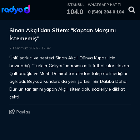
İSTANBUL
WHATSAPP HATTI
104.0
0 (549) 204 0 104
Sinan Akçıl’dan Sitem: “Kaptan Marşımı
İstememiş”
2 Temmuz 2026
-
17
:
47
Ünlü şarkıcı ve besteci Sinan Akçıl, Dünya Kupası için
hazırladığı “Türkler Geliyor” marşının milli futbolcular Hakan
Çalhanoğlu ve Merih Demiral tarafından talep edilmediğini
açıkladı. Beykoz Kundura’da yeni şarkısı “Bir Dakika Daha
Dur”un tanıtımını yapan Akçıl, sitem dolu sözleriyle dikkat
çekti.
Paylaş