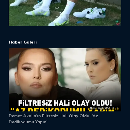
Haber Galeri
07 Ağustos 2026
Demet Akalın'ın Filtresiz Hali Olay Oldu! 'Az
D
Dedikodumu Yapın'