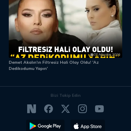
07 Ağustos 2026
Demet Akalın'ın Filtresiz Hali Olay Oldu! 'Az
D
Dedikodumu Yapın'
Bizi Takip Edin