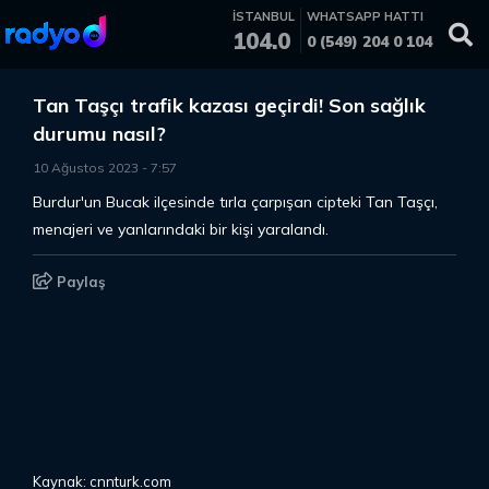
İSTANBUL
WHATSAPP HATTI
104.0
0 (549) 204 0 104
Tan Taşçı trafik kazası geçirdi! Son sağlık
durumu nasıl?
10 Ağustos 2023
-
7
:
57
Burdur'un Bucak ilçesinde tırla çarpışan cipteki Tan Taşçı,
menajeri ve yanlarındaki bir kişi yaralandı.
Paylaş
Kaynak: cnnturk.com