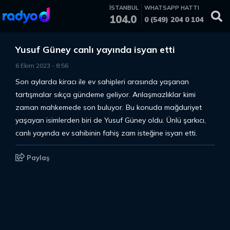
İSTANBUL
WHATSAPP HATTI
104.0
0 (549) 204 0 104
Yusuf Güney canlı yayında isyan etti
6 Ekim 2023
-
8
:
56
Son aylarda kiracı ile ev sahipleri arasında yaşanan
tartışmalar sıkça gündeme geliyor. Anlaşmazlıklar kimi
zaman mahkemede son buluyor. Bu konuda mağduriyet
yaşayan isimlerden biri de Yusuf Güney oldu. Ünlü şarkıcı,
canlı yayında ev sahibinin fahiş zam isteğine isyan etti.
Paylaş