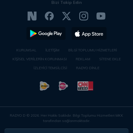
Bizi Takip Edin
KURUMSAL
İLETİŞİM
BİLGİ TOPLUMU HİZMETLERİ
KİŞİSEL VERİLERİN KORUNMASI
REKLAM
SİTENE EKLE
İZLEYİCİ TEMSİLCİSİ
RADYO DİNLE
RADYO D ©
2026
. Her Hakkı Saklıdır. Bilgi Toplumu Hizmetleri MKK
tarafından sağlanmaktadır.