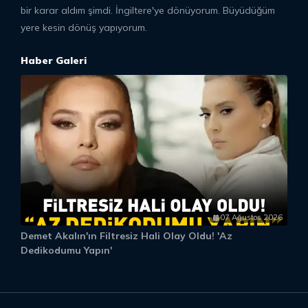
bir karar aldım şimdi. İngiltere'ye dönüyorum. Büyüdüğüm
yere kesin dönüş yapıyorum.
Haber Galeri
07 Ağustos 2026
Demet Akalın'ın Filtresiz Hali Olay Oldu! 'Az
D
Dedikodumu Yapın'