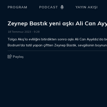
PROGRAM
PODCAST
YAYIN AKIŞI
Zeynep Bastık yeni aşkı Ali Can Ayy
18 Temmuz 2023
-
9
:
28
Tolga Akış’la evliliğini bitirdikten sonra aşkı Ali Can Ayyıldız’da
Bodrum'da tatil yapan çiftten Zeynep Bastık, sevgilisinin boynun
Paylaş