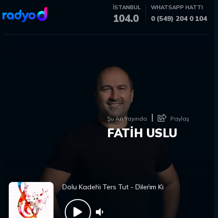
İSTANBUL
WHATSAPP HATTI
104.0
0 (549) 204 0 104
Şu An Yayında
Paylaş
FATİH USLU
Dolu Kadehi̇ Ters Tut - Di̇leri̇m Ki̇